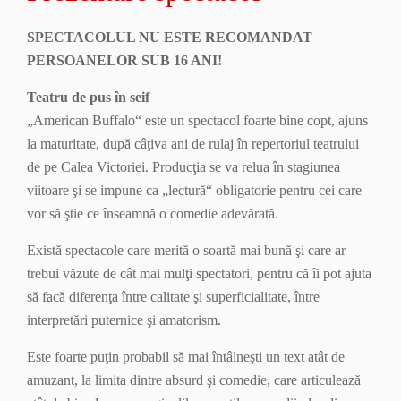
SPECTACOLUL NU ESTE RECOMANDAT
PERSOANELOR SUB 16 ANI!
Teatru de pus în seif
„American Buffalo“ este un spectacol foarte bine copt, ajuns
la maturitate, după câţiva ani de rulaj în repertoriul teatrului
de pe Calea Victoriei. Producţia se va relua în stagiunea
viitoare şi se impune ca „lectură“ obligatorie pentru cei care
vor să ştie ce înseamnă o comedie adevărată.
Există spectacole care merită o soartă mai bună şi care ar
trebui văzute de cât mai mulţi spectatori, pentru că îi pot ajuta
să facă diferenţa între calitate şi superficialitate, între
interpretări puternice şi amatorism.
Este foarte puţin probabil să mai întâlneşti un text atât de
amuzant, la limita dintre absurd şi comedie, care articulează