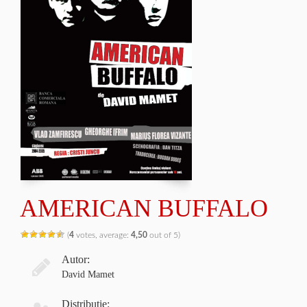
AMERICAN BUFFALO
(
4
votes, average:
4,50
out of 5)
Autor:
David Mamet
Distribuţie: