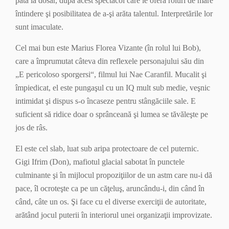
pată la dosar, după acest spectacol care le oferă roluri de mare
întindere şi posibilitatea de a-şi arăta talentul. Interpretările lor
sunt imaculate.
Cel mai bun este Marius Florea Vizante (în rolul lui Bob),
care a împrumutat câteva din reflexele personajului său din
„E pericoloso sporgersi“, filmul lui Nae Caranfil. Mucalit şi
împiedicat, el este pungaşul cu un IQ mult sub medie, veşnic
intimidat şi dispus s-o încaseze pentru stângăciile sale. E
suficient să ridice doar o sprânceană şi lumea se tăvăleşte pe
jos de râs.
El este cel slab, luat sub aripa protectoare de cel puternic.
Gigi Ifrim (Don), mafiotul glacial sabotat în punctele
culminante şi în mijlocul propoziţiilor de un astm care nu-i dă
pace, îl ocroteşte ca pe un căţeluş, aruncându-i, din când în
când, câte un os. Şi face cu el diverse exerciţii de autoritate,
arătând jocul puterii în interiorul unei organizaţii improvizate.