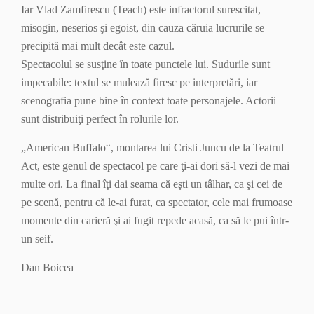
Iar Vlad Zamfirescu (Teach) este infractorul surescitat,
misogin, neserios şi egoist, din cauza căruia lucrurile se
precipită mai mult decât este cazul.
Spectacolul se susţine în toate punctele lui. Sudurile sunt
impecabile: textul se mulează firesc pe interpretări, iar
scenografia pune bine în context toate personajele. Actorii
sunt distribuiţi perfect în rolurile lor.
„American Buffalo“, montarea lui Cristi Juncu de la Teatrul
Act, este genul de spectacol pe care ţi-ai dori să-l vezi de mai
multe ori. La final îţi dai seama că eşti un tâlhar, ca şi cei de
pe scenă, pentru că le-ai furat, ca spectator, cele mai frumoase
momente din carieră şi ai fugit repede acasă, ca să le pui într-
un seif.
Dan Boicea