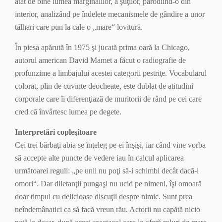
atât de bine lumea marginalilor, a şuţilor, parodiind-o din
interior, analizând pe îndelete mecanismele de gândire a unor
tâlhari care pun la cale o „mare“ lovitură.
În piesa apărută în 1975 şi jucată prima oară la Chicago,
autorul american David Mamet a făcut o radiografie de
profunzime a limbajului acestei categorii pestriţe. Vocabularul
colorat, plin de cuvinte deocheate, este dublat de atitudini
corporale care îi diferenţiază de muritorii de rând pe cei care
cred că învârtesc lumea pe degete.
Interpretări copleşitoare
Cei trei bărbaţi abia se înţeleg pe ei înşişi, iar când vine vorba
să accepte alte puncte de vedere iau în calcul aplicarea
următoarei reguli: „pe unii nu poţi să-i schimbi decât dacă-i
omori“. Dar diletanţii pungaşi nu ucid pe nimeni, îşi omoară
doar timpul cu delicioase discuţii despre nimic. Sunt prea
neîndemânatici ca să facă vreun rău. Actorii nu capătă nicio