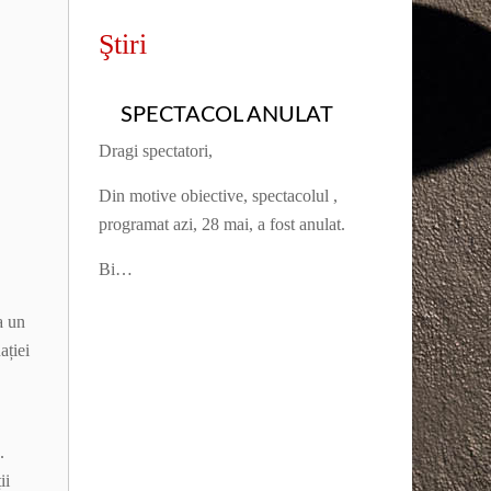
Ştiri
SPECTACOL ANULAT
Dragi spectatori,
Din motive obiective, spectacolul ,
programat azi, 28 mai, a fost anulat.
Bi…
a un
ației
.
ii