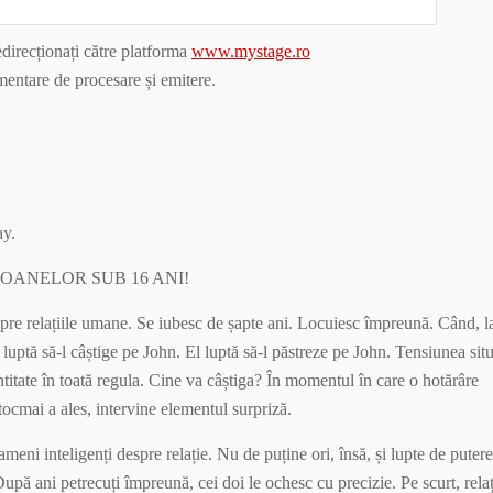
recționați către platforma
www.mystage.ro
imentare de procesare și emitere.
ay.
ANELOR SUB 16 ANI!
re relațiile umane. Se iubesc de șapte ani. Locuiesc împreună. Când, l
luptă să-l câștige pe John. El luptă să-l păstreze pe John. Tensiunea situ
titate în toată regula. Cine va câștiga? În momentul în care o hotărâre
tocmai a ales, intervine elementul surpriză.
oameni inteligenți despre relație. Nu de puține ori, însă, și lupte de putere
 După ani petrecuți împreună, cei doi le ochesc cu precizie. Pe scurt, relaț