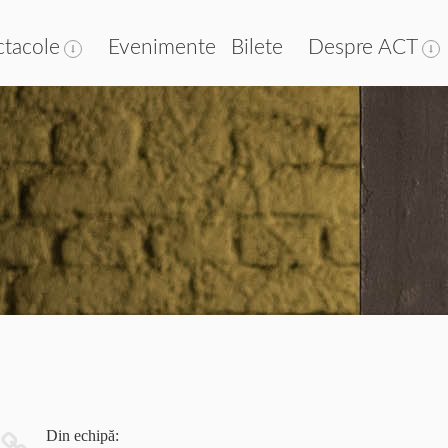
ctacole
Evenimente
Bilete
Despre ACT
Din echipă: