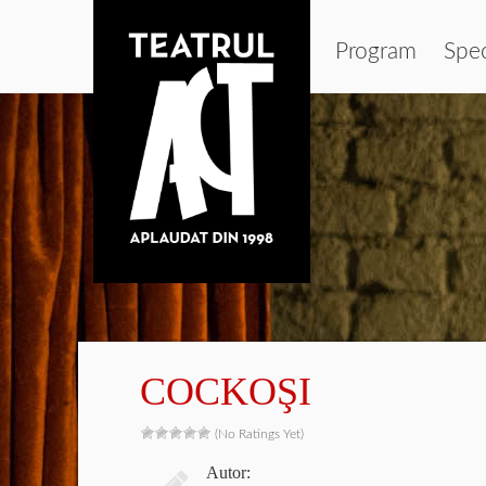
Program
Spe
COCKOŞI
(No Ratings Yet)
Autor: