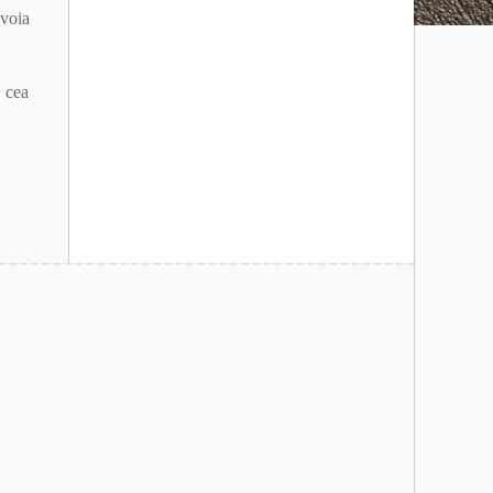
evoia
, cea