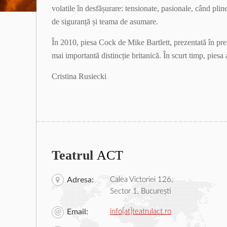
volatile în desfășurare: tensionate, pasionale, când pli
de siguranță și teama de asumare.
În 2010, piesa Cock de Mike Bartlett, prezentată în pr
mai importantă distincție britanică. În scurt timp, pies
Cristina Rusiecki
Teatrul
ACT
Adresa:
Calea Victoriei 126,
Sector 1, București
Email:
info[at]teatrulact.ro