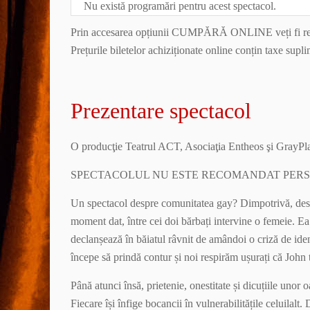
Nu există programări pentru acest spectacol.
Prin accesarea opțiunii CUMPĂRĂ ONLINE veți fi redi
Prețurile biletelor achiziționate online conțin taxe supl
Prezentare spectacol
O producţie Teatrul ACT, Asociaţia Entheos şi GrayPl
SPECTACOLUL NU ESTE RECOMANDAT PERSO
Un spectacol despre comunitatea gay? Dimpotrivă, desp
moment dat, între cei doi bărbați intervine o femeie. Ea 
declanșează în băiatul râvnit de amândoi o criză de iden
începe să prindă contur și noi respirăm ușurați că John 
Până atunci însă, prietenie, onestitate și dicuțiile unor 
Fiecare își înfige bocancii în vulnerabilitățile celuilalt.