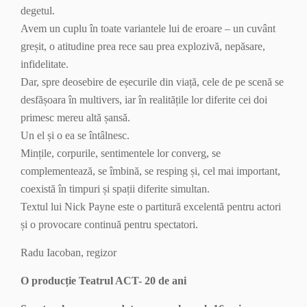
degetul.
Avem un cuplu în toate variantele lui de eroare – un cuvânt
greșit, o atitudine prea rece sau prea explozivă, nepăsare,
infidelitate.
Dar, spre deosebire de eșecurile din viață, cele de pe scenă se
desfășoara în multivers, iar în realitățile lor diferite cei doi
primesc mereu altă șansă.
Un el și o ea se întâlnesc.
Mințile, corpurile, sentimentele lor converg, se
complementează, se îmbină, se resping și, cel mai important,
coexistă în timpuri și spații diferite simultan.
Textul lui Nick Payne este o partitură excelentă pentru actori
și o provocare continuă pentru spectatori.
Radu Iacoban, regizor
O producție Teatrul ACT- 20 de ani