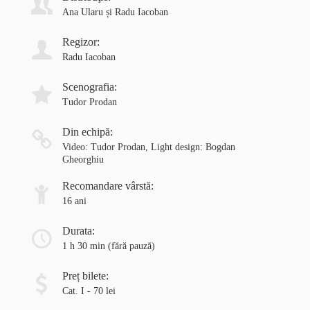
Ana Ularu și Radu Iacoban
Regizor:
Radu Iacoban
Scenografia:
Tudor Prodan
Din echipă:
Video: Tudor Prodan, Light design: Bogdan
Gheorghiu
Recomandare vârstă:
16 ani
Durata:
1 h 30 min
(fără pauză)
Preț bilete:
Cat. I - 70 lei